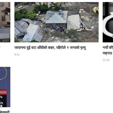
न
जापानमा दुई वटा आँधीको कहर, पहिरोले १ जनाको मृत्यु
नयाँ पर
पक्राउ
8:41
21:45
चेतावनी