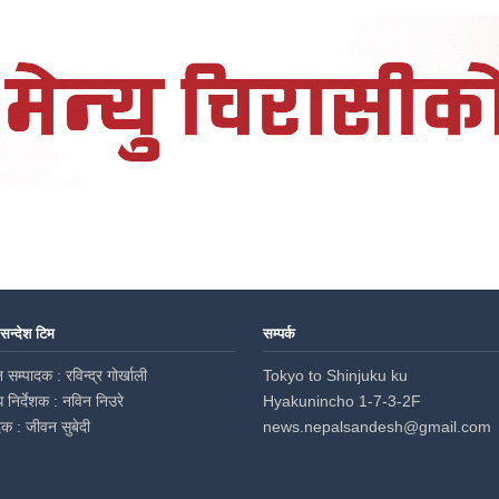
 सन्देश टिम
सम्पर्क
 सम्पादक : रविन्द्र गोर्खाली
Tokyo to Shinjuku ku
ध निर्देशक : नविन निउरे
Hyakunincho 1-7-3-2F
दक : जीवन सुबेदी
news.nepalsandesh@gmail.com