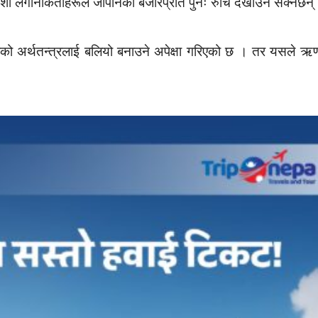
ेशी लगानीकर्ताहरूले जापानको बजारप्रति पुनः रुचि देखाउन सक्नेछन्
लुकको अर्थतन्त्रलाई बलियो बनाउने अपेक्षा गरिएको छ । तर यसले ऋ