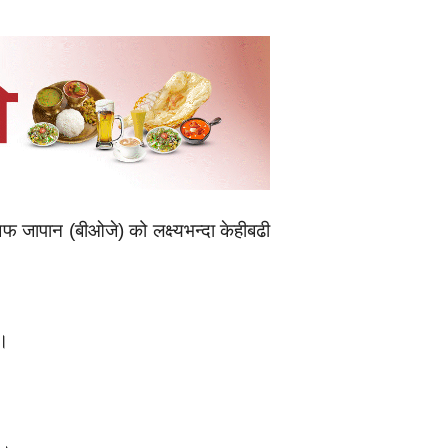
फ जापान (बीओजे) को लक्ष्यभन्दा केहीबढी
 ।