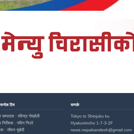
 सन्देश टिम
सम्पर्क
 सम्पादक : रविन्द्र गोर्खाली
Tokyo to Shinjuku ku
ध निर्देशक : नविन निउरे
Hyakunincho 1-7-3-2F
दक : जीवन सुबेदी
news.nepalsandesh@gmail.com