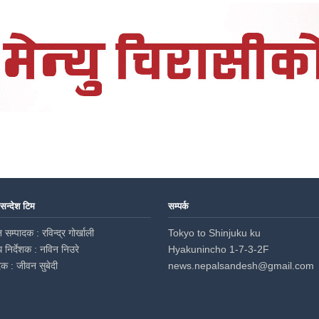
 सन्देश टिम
सम्पर्क
 सम्पादक : रविन्द्र गोर्खाली
Tokyo to Shinjuku ku
ध निर्देशक : नविन निउरे
Hyakunincho 1-7-3-2F
दक : जीवन सुबेदी
news.nepalsandesh@gmail.com