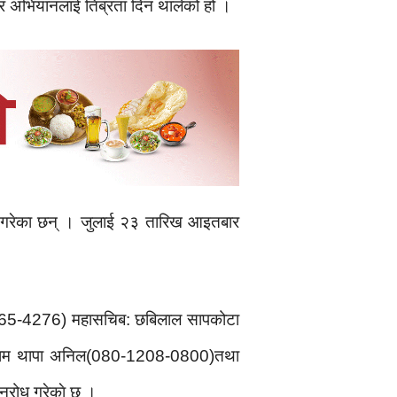
ार अभियानलाई तिब्रता दिन थालेको हो ।
ह गरेका छन् । जुलाई २३ तारिख आइतबार
0-4165-4276) महासचिब: छबिलाल सापकोटा
 राम थापा अनिल(080-1208-0800)तथा
ुरोध गरेकाे छ ।