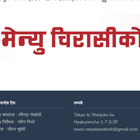
 सन्देश टिम
सम्पर्क
 सम्पादक : रविन्द्र गोर्खाली
Tokyo to Shinjuku ku
ध निर्देशक : नविन निउरे
Hyakunincho 1-7-3-2F
दक : जीवन सुबेदी
news.nepalsandesh@gmail.com