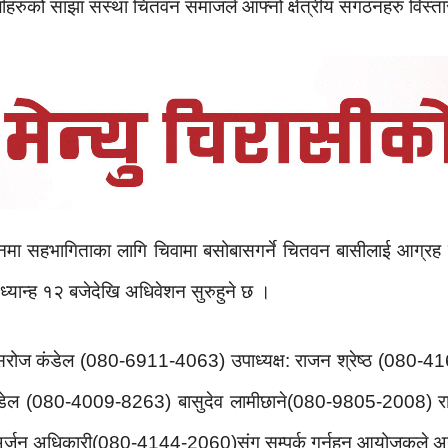
ीहरुको साझा संस्था चितवन समाजले आफ्नो क्षेत्रीय संगठनहरु विस्त
नमा सहभागिताका लागि चिवामा बसोबासगर्ने चितवन बासीलाई आग्र
्यान्ह १२ बजेदेखि अधिवेशन सुरुहुने छ ।
ष : सरोज कंडेल (080-6911-4063) उपाध्यक्ष: राजन श्रेष्ठ (08
 पौडेल (080-4009-8263) बासुदेव लामीछाने(080-9805-2008)
र्जुन अधिकारी(080-4144-2060)संग सम्पर्क गर्नुहुन आयोजकले अन