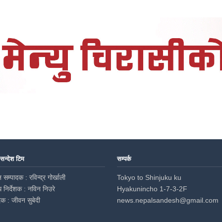
 सन्देश टिम
सम्पर्क
 सम्पादक : रविन्द्र गोर्खाली
Tokyo to Shinjuku ku
ध निर्देशक : नविन निउरे
Hyakunincho 1-7-3-2F
दक : जीवन सुबेदी
news.nepalsandesh@gmail.com