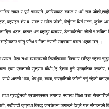
िष रावल र पूर्ण चलाउने ,कोरियाबाट कमल र धर्म राज जोशी,शाही 
ट, बहराइन शेर ब. रावत र उमेश जोशी, पोर्चुगल धिर्ग मल्ल, कुबेत अ
जगदिस भट्ट, कतार धन बहादुर बलायर, डेनमार्कखेम जोशी र कबिता ब
 शाहीमकाउ सोनु पन्थि र गिता नेपाली सदस्यमा चयन भएका छन् ।
ध्ययन, पेशा तथा व्यवसायको शिलशिलामा विश्वभर छरिएर रहेका सुदूर
 एबंम एकताको सुत्रमा बाँधीर्इ देशमा हुने प्राकृतिक प्रकोप, दै
ै आफ्नो भाषा, भेषभुषा, कला, संस्कृतिको जगेर्ना गर्नु रहेको बताए
था प्रबर्द्धनको प्रचारप्रसार लगायत स्वास्थ शिक्षा तथा रोजगारीक
संगती, रुढीबादी कुप्रथा बिरुद्ध जनचेतना जगाउने हेतुले यस संगठनका