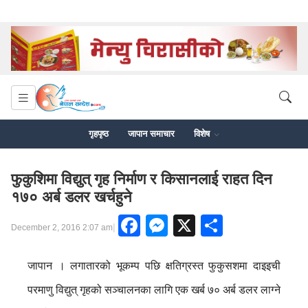
गृहपृष्ठ
जापान समाचार
विशेष
फुकुशिमा विद्युत् गृह निर्माण र किसानलाई राहत दिन
१७० अर्ब डलर खर्चहुने
Facebook
Messenger
X
Share
|
December 2, 2016 2:07 am
जापान । लगातारको भूकम्प पछि क्षतिग्रस्त फुकुसशमा दाइइची
परमाणु विद्युत् गृहको सञ्चालनका लागि एक खर्ब ७० अर्ब डलर लाग्ने