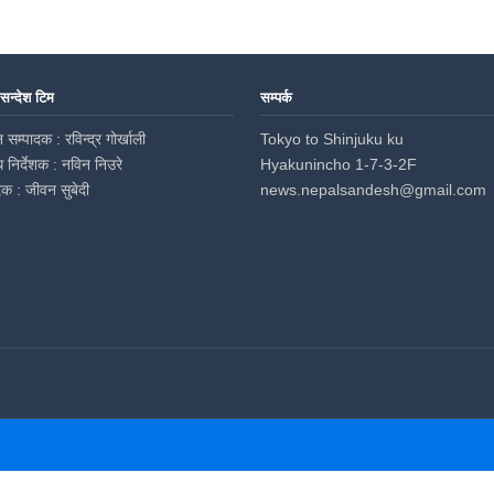
 सन्देश टिम
सम्पर्क
 सम्पादक : रविन्द्र गोर्खाली
Tokyo to Shinjuku ku
ध निर्देशक : नविन निउरे
Hyakunincho 1-7-3-2F
दक : जीवन सुबेदी
news.nepalsandesh@gmail.com