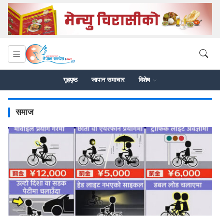
गृहपृष्ठ
जापान समाचार
विशेष
समाज