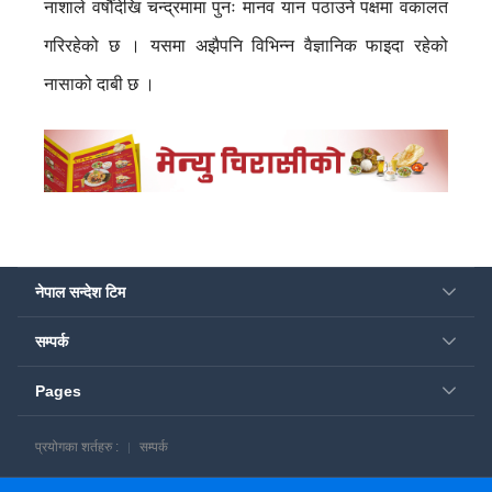
नाशाले वर्षौँदेखि चन्द्रमामा पुनः मानव यान पठाउने पक्षमा वकालत
गरिरहेको छ । यसमा अझैपनि विभिन्न वैज्ञानिक फाइदा रहेको
नासाको दाबी छ ।
नेपाल सन्देश टिम
सम्पर्क
Pages
प्रयोगका शर्तहरु :
सम्पर्क