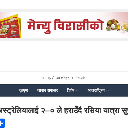
प्रयोगका शर्तहरु :
सम्पर्क
गृहपृष्ठ
जापान समाचार
विशेष
अन्तराष्ट्रिय
स्ट्रेलियालाई २–० ले हराउँदै रसिया यात्रा सुर
ook
senger
Share