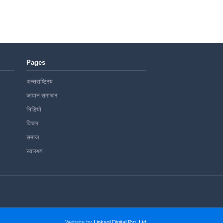
Pages
अन्तराष्ट्रिय
जापान समाचार
भिडियो
विचार
समाज
स्वास्थ्य
Website by
Linksol Digital Pvt. Ltd