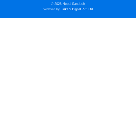
© 2026 Nepal Sandesh
Website by
Linksol Digital Pvt. Ltd