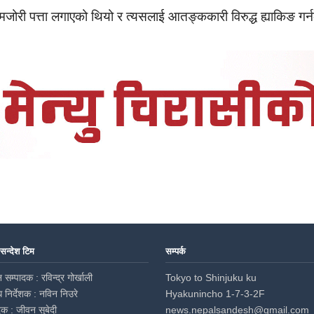
 कमजोरी पत्ता लगाएको थियो र त्यसलाई आतङ्ककारी विरुद्ध ह्याकिङ गर्
 सन्देश टिम
सम्पर्क
 सम्पादक : रविन्द्र गोर्खाली
Tokyo to Shinjuku ku
ध निर्देशक : नविन निउरे
Hyakunincho 1-7-3-2F
दक : जीवन सुबेदी
news.nepalsandesh@gmail.com