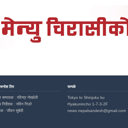
 सन्देश टिम
सम्पर्क
 सम्पादक : रविन्द्र गोर्खाली
Tokyo to Shinjuku ku
ध निर्देशक : नविन निउरे
Hyakunincho 1-7-3-2F
दक : जीवन सुबेदी
news.nepalsandesh@gmail.com