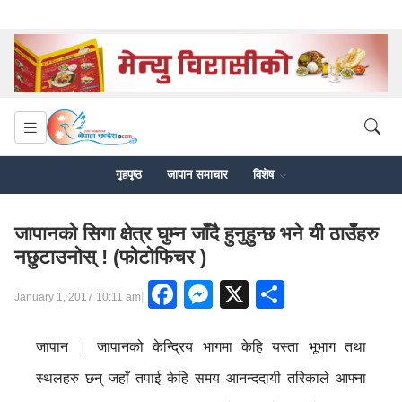
गृहपृष्ठ
जापान समाचार
विशेष
जापानको सिगा क्षेत्र घुम्न जाँदै हुनुहुन्छ भने यी ठाउँहरु
नछुटाउनोस् ! (फोटोफिचर )
Facebook
Messenger
X
Share
|
January 1, 2017 10:11 am
जापान । जापानको केन्द्रिय भागमा केहि यस्ता भूभाग तथा
स्थलहरु छन् जहाँ तपाई केहि समय आनन्ददायी तरिकाले आफ्ना