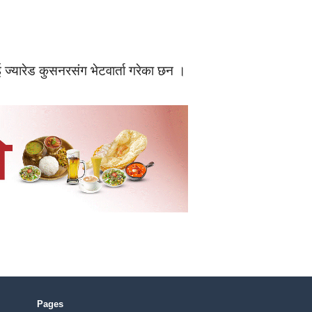
ँई ज्यारेड कुसनरसंग भेटवार्ता गरेका छन ।
Pages