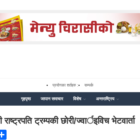
प्रयोगका शर्तहरु :
सम्पर्क
गृहपृष्ठ
जापान समाचार
विशेष
अन्तराष्ट्रिय
ाष्ट्रपति ट्रम्पकी छाेरी/ज्वार्इविच भेटवार्ता
ook
senger
X
Share