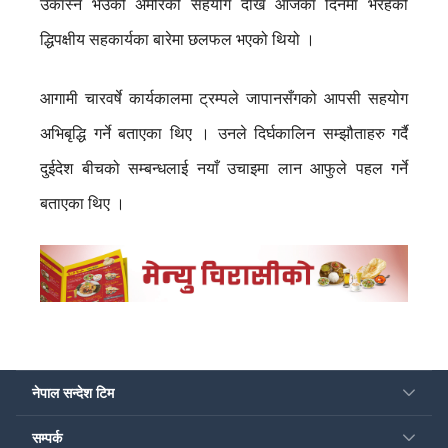
उकास्न भउको अमेरिकी सहयोग देखि आजका दिनमा भैरहेको
द्धिपक्षीय सहकार्यका बारेमा छलफल भएको थियो ।
आगामी चारवर्षे कार्यकालमा ट्रम्पले जापानसँगको आपसी सहयोग
अभिबृद्धि गर्ने बताएका थिए । उनले दिर्घकालिन सम्झौताहरु गर्दै
दुईदेश बीचको सम्बन्धलाई नयाँ उचाइमा लान आफुले पहल गर्ने
बताएका थिए ।
नेपाल सन्देश टिम
सम्पर्क