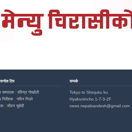
 सन्देश टिम
सम्पर्क
 सम्पादक : रविन्द्र गोर्खाली
Tokyo to Shinjuku ku
ध निर्देशक : नविन निउरे
Hyakunincho 1-7-3-2F
दक : जीवन सुबेदी
news.nepalsandesh@gmail.com