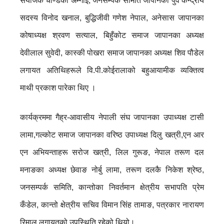
संयोजक चण्डिका अम्गाई, जनसम्पर्क समिति जापानका पुर्व केन्द्रीय
सदस्य विनोद खनाल, बुद्धिजीवी गणेश नेपाल, अनेसास जापानका
कोषाध्यक्ष श्रवण सत्याल, बिहुँकोट समाज जापानका अध्यक्ष
देवीलाल सुवेदी, कास्की पोखरा समाज जापानका अध्यक्ष शिव पौडेल
लगायत अतिथिहरूले वि.पी.कोईरालाको बहुआयामीक व्यक्तित्व
माथी प्रकाश पारेका थिए ।
कार्यक्रममा गैह्र-आवासीय नेपाली संघ जापानका उपाध्यक्ष टासी
लामा,गल्कोट समाज जापानका वरिष्ठ उपाध्यक्ष दिलु खत्री,एन आर
एन अभियन्ताहरू सरोज खत्री, लिल गुरूङ, नेपाल तरूण दल
मनाङका अध्यक्ष छेवाङ नोर्बु लामा, तरूण दलकै निकेश श्रेष्ठ,
जनसम्पर्क समिति, कान्तोका निवर्तमान क्षेत्रीय सभापति प्रेम
कँडेल, कान्तो क्षेत्रीय सचिव विमान सिंह तामाङ, पत्रकार नारायण
रिमाल लगायतको उपस्थिति रहेको थियो।