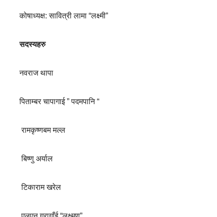
कोषाध्यक्ष: सावित्री लामा “लक्ष्मी”
सदस्यहरु
नवराज थापा
पिताम्बर चापागाई ” पदमपानि “
रामकृष्णबम मल्ल
बिष्णु अर्याल
टिकाराम खरेल
एलएन गुरागाँई “लक्ष्मण”