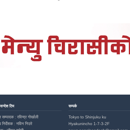
 सन्देश टिम
सम्पर्क
 सम्पादक : रविन्द्र गोर्खाली
Tokyo to Shinjuku ku
ध निर्देशक : नविन निउरे
Hyakunincho 1-7-3-2F