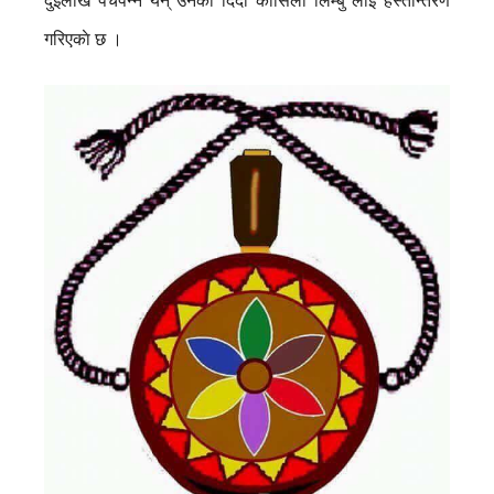
दुईलाख पचपन्न येन् उनकी दिदी कौसिला लिम्बु लाई हस्तान्तरण
गरिएकाे छ ।