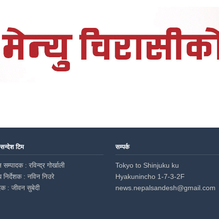
 सन्देश टिम
सम्पर्क
 सम्पादक : रविन्द्र गोर्खाली
Tokyo to Shinjuku ku
ध निर्देशक : नविन निउरे
Hyakunincho 1-7-3-2F
दक : जीवन सुबेदी
news.nepalsandesh@gmail.com