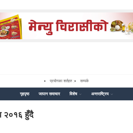
प्रयोगका शर्तहरु :
सम्पर्क
गृहपृष्ठ
जापान समाचार
विशेष
अन्तराष्ट्रिय
 २०१६ हुँदै
k
nger
hare