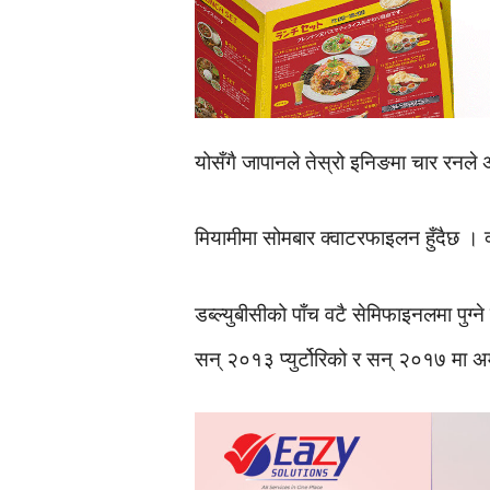
योसँगै जापानले तेस्रो इनिङमा चार रन
मियामीमा सोमबार क्वाटरफाइलन हुँदैछ । क
डब्ल्युबीसीको पाँच वटै सेमिफाइनलमा पु
सन् २०१३ प्युर्टोरिको र सन् २०१७ मा अ