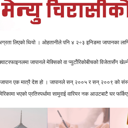
ले अग्रता लिएको थियो । ओहतानीले पनि ४ २÷३ इनिङमा जापानका ला
्वाटरफाइनलमा जापानले मेक्सिको वा प्युर्टोरिकोबीचको विजेतासँग खेल्
ग्ने जापान एक मात्रै देश हो । जापानले सन् २००५ र सन् २००९ को स
मेरिकामा भएको प्रतिस्पर्धामा सामुराई वारियर नक आउटबाटै घर फर्क