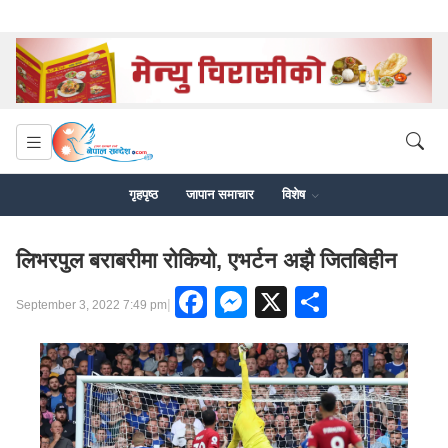
गृहपृष्ठ
जापान समाचार
विशेष
लिभरपुल बराबरीमा रोकियो, एभर्टन अझै जितबिहीन
Facebook
Messenger
X
Share
|
September 3, 2022 7:49 pm