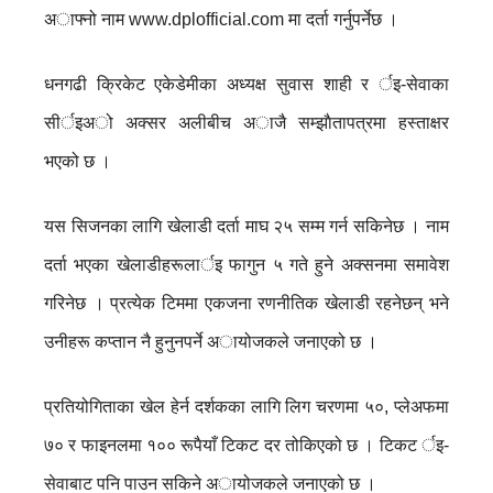
अाफ्नो नाम www.dplofficial.com मा दर्ता गर्नुपर्नेछ ।
धनगढी क्रिकेट एकेडेमीका अध्यक्ष सुवास शाही र र्इ-सेवाका
सीर्इअो अक्सर अलीबीच अाजै सम्झाैतापत्रमा हस्ताक्षर
भएको छ ।
यस सिजनका लागि खेलाडी दर्ता माघ २५ सम्म गर्न सकिनेछ । नाम
दर्ता भएका खेलाडीहरूलार्इ फागुन ५ गते हुने अक्सनमा समावेश
गरिनेछ । प्रत्येक टिममा एकजना रणनीतिक खेलाडी रहनेछन् भने
उनीहरू कप्तान नै हुनुनपर्ने अायोजकले जनाएको छ ।
प्रतियोगिताका खेल हेर्न दर्शकका लागि लिग चरणमा ५०, प्लेअफमा
७० र फाइनलमा १०० रूपैयाँ टिकट दर तोकिएको छ । टिकट र्इ-
सेवाबाट पनि पाउन सकिने अायोजकले जनाएको छ ।