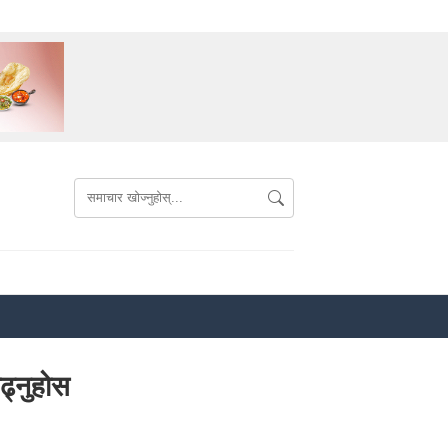
ढ्नुहोस