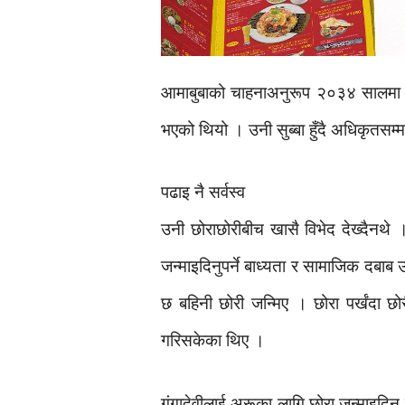
आमाबुबाको चाहनाअनुरूप २०३४ सालमा उन
भएको थियो । उनी सुब्बा हुँदै अधिकृतसम्
पढाइ नै सर्वस्व
उनी छोराछोरीबीच खासै विभेद देख्दैनथे
जन्माइदिनुपर्ने बाध्यता र सामाजिक दबाब 
छ बहिनी छोरी जन्मिए । छोरा पर्खंदा छ
गरिसकेका थिए ।
गंगादेवीलाई अरूका लागि छोरा जन्माइदि