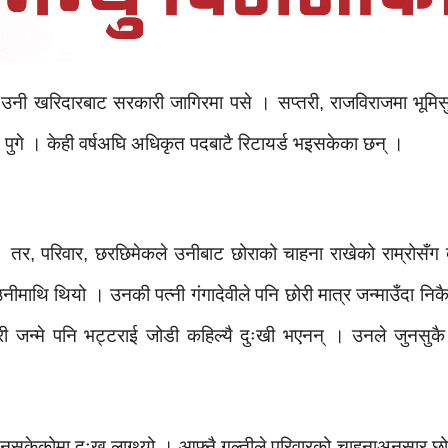
ी खरिदारबाट सरकारी जागिरमा पसे । सप्तरी, राजविराजमा भूमिसु
म पुगे । केही वर्षअघि अधिकृत पदबाटै रिटायर्ड भइसकेका छन् ।
 । तर, परिवार, छरछिमेकले उनीबाट छोराको चाहना राखेको राम्रोसँ
उनीमाथि थियो । उनकी पत्नी गंगादेवीले पनि छोरी मात्र जन्माउँदा नि
ोरी जन्मे पनि भट्टराई जोडी कहिल्यै दुःखी भएनन् । उनले जुनसुक
न नसकेकोमा दुःख लाग्थ्यो । आफ्नै गल्तीले परिवारको चाहनाअनुसार 