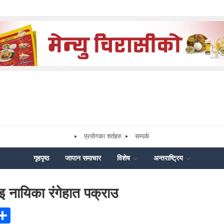
प्रयोगका शर्तहरु :
सम्पर्क
गृहपृष्ठ
जापान समाचार
विशेष
अन्तराष्ट्रिय
इ नायिका र‌ंगेहात पक्राउ
ook
senger
X
Share