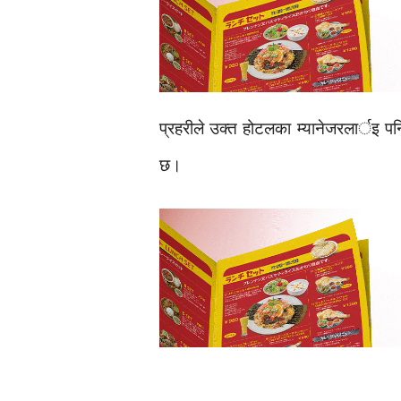
प्रहरीले उक्त होटलका म्यानेजरलार्इ 
छ।