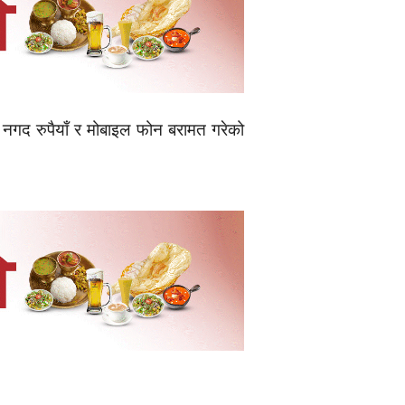
नगद रुपैयाँ र मोबाइल फोन बरामत गरेको