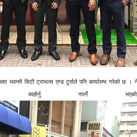
ले उक्त भवनमै सिटी ट्राभल्स एण्ड टुर्सले पनि कार्यारम्भ गरेको 
 झण्झट ब्यहोर्नु नपर