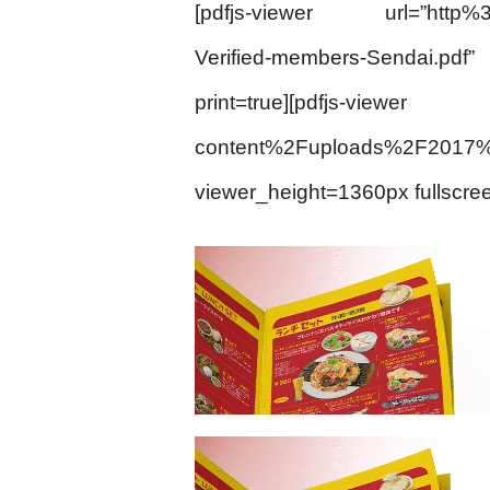
[pdfjs-viewer url=”http%
Verified-members-Sendai.pd
print=true][pdfjs
content%2Fuploads%2F20
viewer_height=1360px fullscree