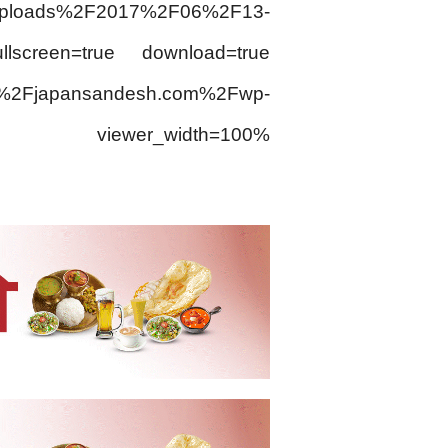
uploads%2F2017%2F06%2F13-
llscreen=true download=true
nsandesh.com%2Fwp-
.pdf” viewer_width=100%