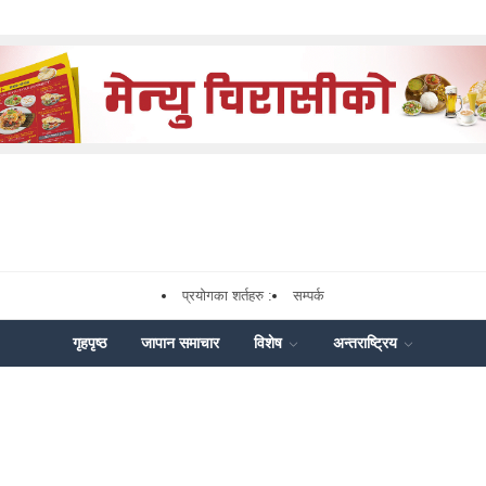
प्रयोगका शर्तहरु :
सम्पर्क
गृहपृष्ठ
जापान समाचार
विशेष
अन्तराष्ट्रिय
k
nger
Share