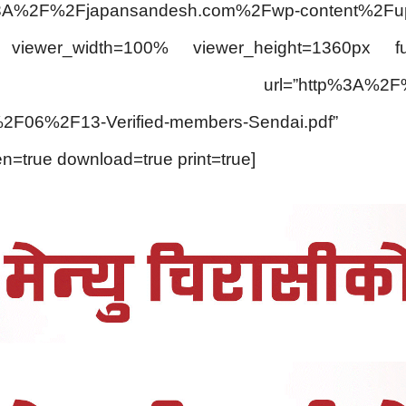
3A%2F%2Fjapansandesh.com%2Fwp-content%2F
f” viewer_width=100% viewer_height=1360px fu
-viewer url=”http%3A%2F%2Fjapa
17%2F06%2F13-Verified-members-Sendai
n=true download=true print=true]