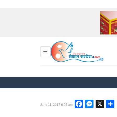
Faceboo
Messe
X
|
June 11, 2017 6:05 am