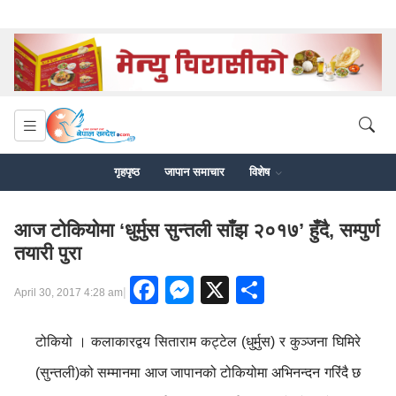
गृहपृष्ठ
जापान समाचार
विशेष
आज टोकियोमा ‘धुर्मुस सुन्तली साँझ २०१७’ हुँदै, सम्पुर्ण
तयारी पुरा
Facebook
Messenger
X
Share
|
April 30, 2017 4:28 am
टोकियो । कलाकारद्वय सिताराम कट्टेल (धुर्मुस) र कुञ्जना घिमिरे
(सुन्तली)को सम्मानमा आज जापानको टोकियोमा अभिनन्दन गरिंदै छ