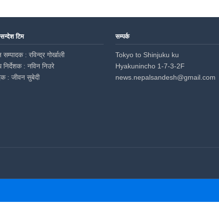
 सन्देश टिम
सम्पर्क
 सम्पादक : रविन्द्र गोर्खाली
Tokyo to Shinjuku ku
ध निर्देशक : नविन निउरे
Hyakunincho 1-7-3-2F
दक : जीवन सुबेदी
news.nepalsandesh@gmail.com