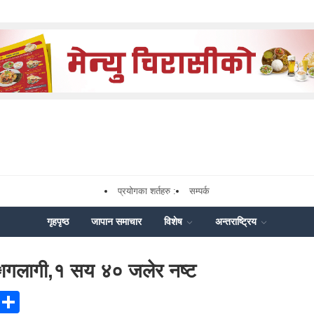
प्रयोगका शर्तहरु :
सम्पर्क
गृहपृष्ठ
जापान समाचार
विशेष
अन्तराष्ट्रिय
अागलागी,१ सय ४० जलेर नष्ट
ook
ssenger
X
Share