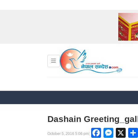
Dashain Greeting_ga
Facebo
Mess
X
|
October 5, 2016 5:06 pm