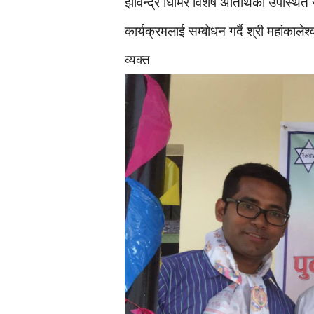
झविन्द्र घिमिरे विशेष अतिथिको उपस्थित
कार्यक्रमलाई सम्बोधन गर्दै श्री महांकाले
व्यक