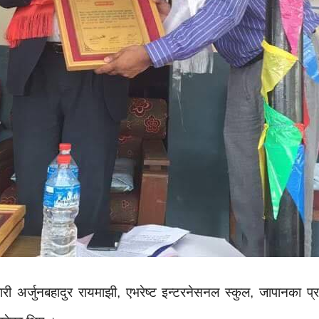
कारी अर्जुनबहादुर रायमाझी, एभरेष्ट इन्टरनेसनल स्कुल, जापानका प